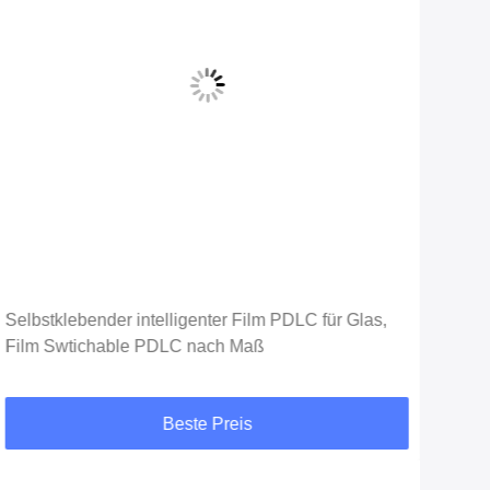
Vid
Selbstklebender intelligenter Film PDLC für Glas,
Nic
Film Swtichable PDLC nach Maß
Sma
Beste Preis