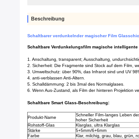
Beschreibung
Schaltbarer verdunkelnder magischer Film Glasschi
Schaltbare Verdunkelungsfilm magische intelligente
1. Anschaltung, transparent; Ausschaltung, undurchsicht
2. Sicherheit: Die Fragmente sind Stock auf dem Film, w
3. Umweltschutz: über 90%, das Infrarot sind und UV 9
4. anti-verblassen Anti-Altern.
5. Schalldämmung: 2 bis 3mal des Normalglases.
6. Wenn Aus-Zustand, als Film der hinteren Projektion 
Schaltbare Smart Glass-
Beschreibung:
Schneller Film-langes Leben de
Produkt-Name
hoher Sicherheit
Rohstoff-Glas
Klarglas, ultra Klarglas
Stärke
5+5mm/6+6mm
Farbe
Klar, milchig, grau, blau, grün, r