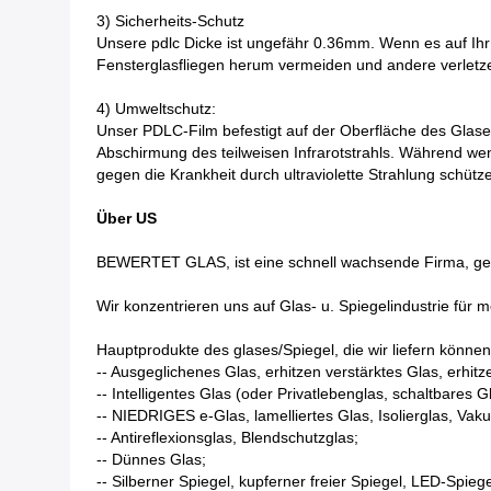
3) Sicherheits-Schutz
Unsere pdlc Dicke ist ungefähr 0.36mm. Wenn es auf Ihr G
Fensterglasfliegen herum vermeiden und andere verletz
4) Umweltschutz:
Unser PDLC-Film befestigt auf der Oberfläche des Glases
Abschirmung des teilweisen Infrarotstrahls. Während we
gegen die Krankheit durch ultraviolette Strahlung schütz
Über US
BEWERTET GLAS, ist eine schnell wachsende Firma, gel
Wir konzentrieren uns auf Glas- u. Spiegelindustrie für m
Hauptprodukte des glases/Spiegel, die wir liefern können
-- Ausgeglichenes Glas, erhitzen verstärktes Glas, erhitz
-- Intelligentes Glas (oder Privatlebenglas, schaltbares 
-- NIEDRIGES e-Glas, lamelliertes Glas, Isolierglas, Vak
-- Antireflexionsglas, Blendschutzglas;
-- Dünnes Glas;
-- Silberner Spiegel, kupferner freier Spiegel, LED-Spiege