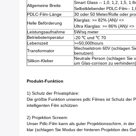
Smart Glass -- 1,0, 1,2, 1,5, 1
Allgemeine Breite
Selbstklebender PDLC-Film-- 1,
PDLC-Film-Länge
30 oder 50 Meter/Rolle oder pro
Klarglas: >= 82% (AN)/
<>
Helle Beförderung
Ultra Klarglas: >= 86% (AN)/
<>
Leistungsaufnahme
5W/sq.meter
Betriebstemperatur
-20 ℃ und ℃ 70
Lebenszeit
>=50,000hours
Wechselstrom 60V (schlagen Sie
Transformator
benutzen)
Neutrale Person (schlagen Sie v
Silikon-Kleber
um Glas-corrison zu verhindern
Produkt-Funktion
1)
Schutz der Privatsphäre:
Die größte Funktion unseres pdlc Filmes ist Schutz der 
intelligenten Film schützen
2)
Projektion Screem:
Unser Pdlc-Film kann als guter Projektionsschirm, in de
klar (schlagen Sie Modus der hinteren Projektion des Ge