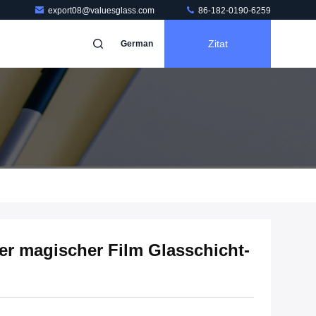
export08@valuesglass.com
86-182-0190-6259
Zitat
German
er magischer Film Glasschicht-