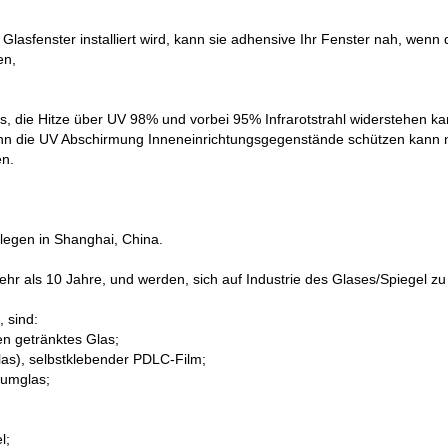
lasfenster installiert wird, kann sie adhensive Ihr Fenster nah, wenn 
en,
, die Hitze über UV 98% und vorbei 95% Infrarotstrahl widerstehen ka
nn die UV Abschirmung Inneneinrichtungsgegenstände schützen kann ni
en.
egen in Shanghai, China.
ehr als 10 Jahre, und werden, sich auf Industrie des Glases/Spiegel zu 
, sind:
en getränktes Glas;
Glas), selbstklebender PDLC-Film;
uumglas;
l;