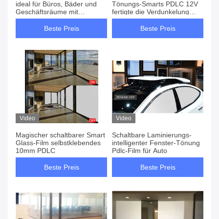
ideal für Büros, Bäder und
Tönungs-Smarts PDLC 12V
Geschäftsräume mit
fertigte die Verdunkelung
sofortiger Privatsphäre und
besonders an, die für Auto
Tageslichtoptimierung
dekorativ ist
Beste Preis
Beste Preis
Video
Video
Magischer schaltbarer Smart
Schaltbare Laminierungs-
Glass-Film selbstklebendes
intelligenter Fenster-Tönung
10mm PDLC
Pdlc-Film für Auto
Beste Preis
Beste Preis