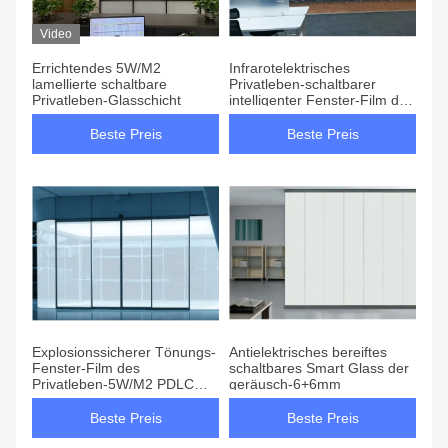
Video
Errichtendes 5W/M2
Infrarotelektrisches
lamellierte schaltbare
Privatleben-schaltbarer
Privatleben-Glasschicht
intelligenter Fenster-Film des
beweis-2MΩ
Beste Preis
Beste Preis
Explosionssicherer Tönungs-
Antielektrisches bereiftes
Fenster-Film des
schaltbares Smart Glass der
Privatleben-5W/M2 PDLC
geräusch-6+6mm
intelligenter
Beste Preis
Beste Preis