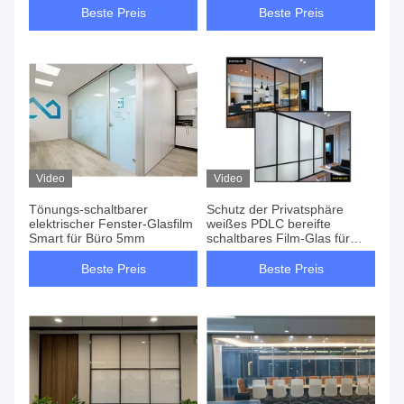
Beste Preis
Beste Preis
Video
Video
Tönungs-schaltbarer
Schutz der Privatsphäre
elektrischer Fenster-Glasfilm
weißes PDLC bereifte
Smart für Büro 5mm
schaltbares Film-Glas für
Konferenzzimmer
Beste Preis
Beste Preis