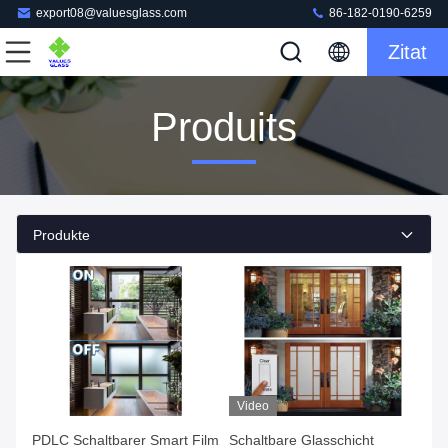
export08@valuesglass.com
86-182-0190-6259
Zitat
Produits
Produkte
Video
PDLC Schaltbarer Smart Film
Schaltbare Glasschicht