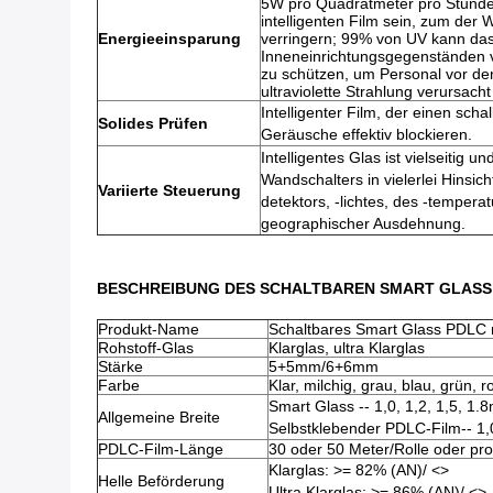
5W pro Quadratmeter pro Stunde.
intelligenten Film sein, zum de
Energieeinsparung
verringern; 99% von UV kann das
Inneneinrichtungsgegenständen 
zu schützen, um Personal vor de
ultraviolette Strahlung verursach
Intelligenter Film, der einen scha
Solides Prüfen
Geräusche effektiv blockieren.
Intelligentes Glas ist vielseitig 
Wandschalters in vielerlei Hinsi
Variierte Steuerung
detektors, -lichtes, des -temperat
geographischer Ausdehnung.
BESCHREIBUNG DES SCHALTBAREN SMART GLASS
Produkt-Name
Schaltbares Smart Glass PDLC mi
Rohstoff-Glas
Klarglas, ultra Klarglas
Stärke
5+5mm/6+6mm
Farbe
Klar, milchig, grau, blau, grün, r
Smart Glass -- 1,0, 1,2, 1,5, 1
Allgemeine Breite
Selbstklebender PDLC-Film-- 1,
PDLC-Film-Länge
30 oder 50 Meter/Rolle oder pro
Klarglas: >= 82% (AN)/
<>
Helle Beförderung
Ultra Klarglas: >= 86% (AN)/
<>