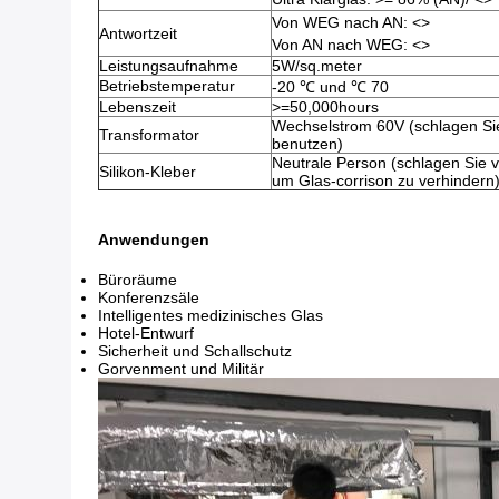
Von WEG nach AN:
<>
Antwortzeit
Von AN nach WEG:
<>
Leistungsaufnahme
5W/sq.meter
Betriebstemperatur
-20 ℃ und ℃ 70
Lebenszeit
>=50,000hours
Wechselstrom 60V (schlagen Sie
Transformator
benutzen)
Neutrale Person (schlagen Sie v
Silikon-Kleber
um Glas-corrison zu verhindern
Anwendungen
Büroräume
Konferenzsäle
Intelligentes medizinisches Glas
Hotel-Entwurf
Sicherheit und Schallschutz
Gorvenment und Militär