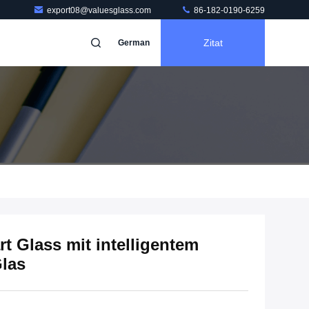
export08@valuesglass.com
86-182-0190-6259
Zitat
German
t Glass mit intelligentem
Glas