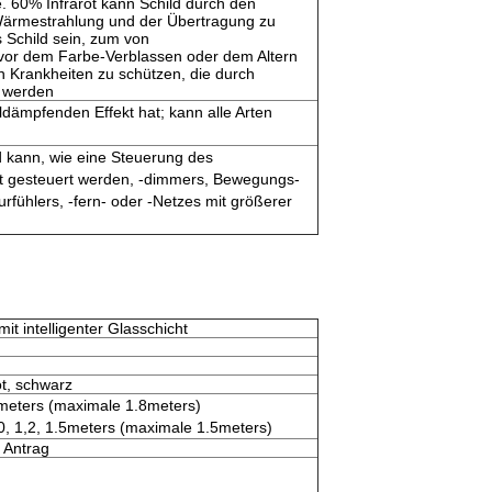
 60% Infrarot kann Schild durch den
r Wärmestrahlung und der Übertragung zu
 Schild sein, zum von
vor dem Farbe-Verblassen oder dem Altern
n Krankheiten zu schützen, die durch
t werden
lldämpfenden Effekt hat; kann alle Arten
und kann, wie eine Steuerung des
cht gesteuert werden, -dimmers, Bewegungs-
urfühlers, -fern- oder -Netzes mit größerer
t intelligenter Glasschicht
ot, schwarz
.8meters (maximale 1.8meters)
0, 1,2, 1.5meters (maximale 1.5meters)
 Antrag