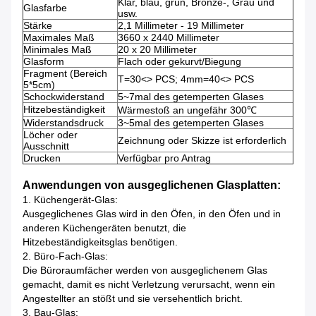
Klar, blau, grün, Bronze-, Grau und
Glasfarbe
usw.
Stärke
2,1 Millimeter - 19 Millimeter
Maximales Maß
3660 x 2440 Millimeter
Minimales Maß
20 x 20 Millimeter
Glasform
Flach oder gekurvt/Biegung
Fragment (Bereich
T=30<> PCS; 4mm=40<> PCS
5*5cm)
Schockwiderstand
5~7mal des getemperten Glases
Hitzebeständigkeit
Wärmestoß an ungefähr 300℃
Widerstandsdruck
3~5mal des getemperten Glases
Löcher oder
Zeichnung oder Skizze ist erforderlich
Ausschnitt
Drucken
Verfügbar pro Antrag
Anwendungen von ausgeglichenen Glasplatten:
1. Küchengerät-Glas:
Ausgeglichenes Glas wird in den Öfen, in den Öfen und in
anderen Küchengeräten benutzt, die
Hitzebeständigkeitsglas benötigen.
2. Büro-Fach-Glas:
Die Büroraumfächer werden von ausgeglichenem Glas
gemacht, damit es nicht Verletzung verursacht, wenn ein
Angestellter an stößt und sie versehentlich bricht.
3. Bau-Glas: