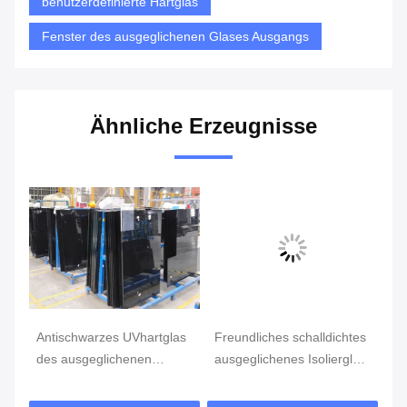
benutzerdefinierte Hartglas
Fenster des ausgeglichenen Glases Ausgangs
Ähnliche Erzeugnisse
Antischwarzes UVhartglas
Freundliches schalldichtes
3
für
des ausgeglichenen
ausgeglichenes Isolierglas
Ge
Glas-/der
Eco
Si
Hitzebeständigkeits-5mm
täfelt,/kundenspezifisches
Gl