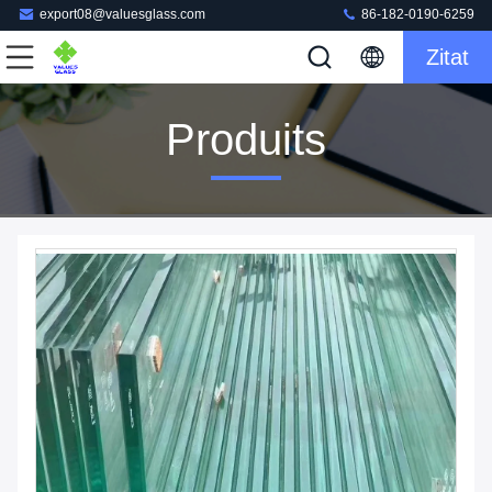
export08@valuesglass.com
86-182-0190-6259
Zitat
Produits