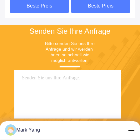
Beste Preis
Beste Preis
6mm
ausgeglichenes Glas
Senden Sie Ihre Anfrage
Bitte senden Sie uns Ihre 
Anfrage und wir werden 
Ihnen so schnell wie 
möglich antworten.
Mark Yang
Senden