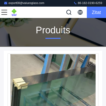
export08@valuesglass.com
86-182-0190-6259
Zitat
Produits