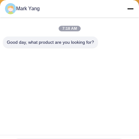
Mark Yang
Senden
7:18 AM
Good day, what product are you looking for?
SHANGHAI VALUES GLASS CO., LTD
export08@valuesglass.com
86-182-0190-6259
No.2, Weg 688, Nord-Jiangj
u Rd, Pujiang, Minhang, Sha
nghai, China
China Gute Qualität Platten des ausgeglichenen Glases Lieferant.
Urheberrecht © 2026 SHANGHAI VALUES GLASS CO., LTD Alle Rechte