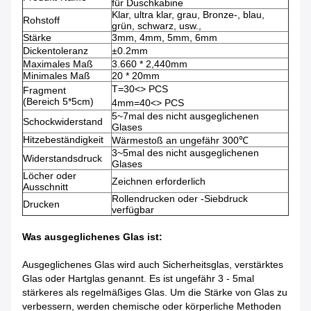
für Duschkabine
Klar, ultra klar, grau, Bronze-, blau,
Rohstoff
grün, schwarz, usw.,
Stärke
3mm, 4mm, 5mm, 6mm
Dickentoleranz
±0.2mm
Maximales Maß
3.660 * 2,440mm
Minimales Maß
20 * 20mm
T=30<> PCS
Fragment
(Bereich 5*5cm)
4mm=40<> PCS
5~7mal des nicht ausgeglichenen
Schockwiderstand
Glases
Hitzebeständigkeit
Wärmestoß an ungefähr 300℃
3~5mal des nicht ausgeglichenen
Widerstandsdruck
Glases
Löcher oder
Zeichnen erforderlich
Ausschnitt
Rollendrucken oder -Siebdruck
Drucken
verfügbar
Was ausgeglichenes Glas ist:
Ausgeglichenes Glas wird auch Sicherheitsglas, verstärktes
Glas oder Hartglas genannt. Es ist ungefähr 3 - 5mal
stärkeres als regelmäßiges Glas. Um die Stärke von Glas zu
verbessern, werden chemische oder körperliche Methoden