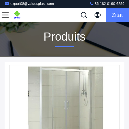
export08@valuesglass.com
86-182-0190-6259
Zitat
Produits