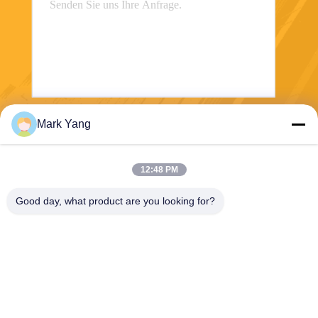
Mark Yang
Senden
12:48 PM
Good day, what product are you looking for?
SHANGHAI VALUES GLASS CO., LTD
export08@valuesglass.com
86-182-0190-6259
No.2, Weg 688, Nord-Jiangj