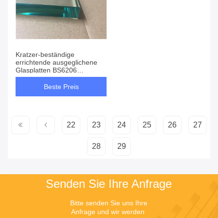
Kratzer-beständige
errichtende ausgeglichene
Glasplatten BS6206
Transculant
Beste Preis
22
23
24
25
26
27
28
29
Senden Sie Ihre Anfrage
Bitte senden Sie uns Ihre 
Anfrage und wir werden 