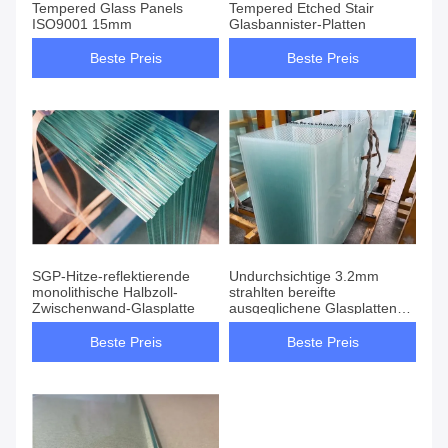
Tempered Glass Panels
Tempered Etched Stair
ISO9001 15mm
Glasbannister-Platten
Beste Preis
Beste Preis
SGP-Hitze-reflektierende
Undurchsichtige 3.2mm
monolithische Halbzoll-
strahlten bereifte
Zwischenwand-Glasplatte
ausgeglichene Glasplatten
sand
Beste Preis
Beste Preis