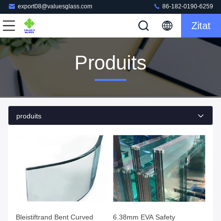
export08@valuesglass.com
86-182-0190-6259
Zitat
Produits
produits
Bleistiftrand Bent Curved
6.38mm EVA Safety