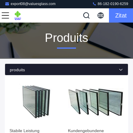
export08@valuesglass.com
86-182-0190-6259
Zitat
Produits
produits
Stabile Leistung
Kundengebundene