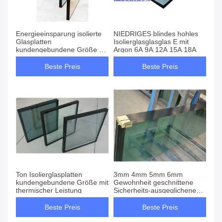
Energieeinsparung isolierte
NIEDRIGES blindes hohles
Glasplatten
Isolierglasglasglas E mit
kundengebundene Größe mit
Argon 6A 9A 12A 15A 18A
solider Beweis-Funktion
Beste Preis
Beste Preis
Ton Isolierglasplatten
3mm 4mm 5mm 6mm
kundengebundene Größe mit
Gewohnheit geschnittene
thermischer Leistung
Sicherheits-ausgeglichene
Glasplatte für Duschkabine
Beste Preis
Beste Preis