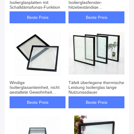
Isolierglasplatten mit
Isolierglasfenster-
Schalldämpfungs-Funktion
hitzebeständige
energiesparende
Glasfassade
Beste Preis
Beste Preis
Windige
Täfelt überlegene thermische
Isolierglasantieinheit, nicht
Leistung Isolierglas lange
gestaltete Gewohnheit
Nutzungsdauer
Isolierglasscheiben
Beste Preis
Beste Preis