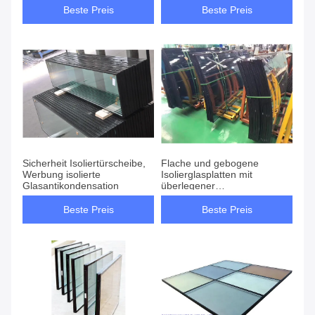
Beste Preis
Beste Preis
Sicherheit Isoliertürscheibe,
Flache und gebogene
Werbung isolierte
Isolierglasplatten mit
Glasantikondensation
überlegener
Wärmedämmung
Beste Preis
Beste Preis