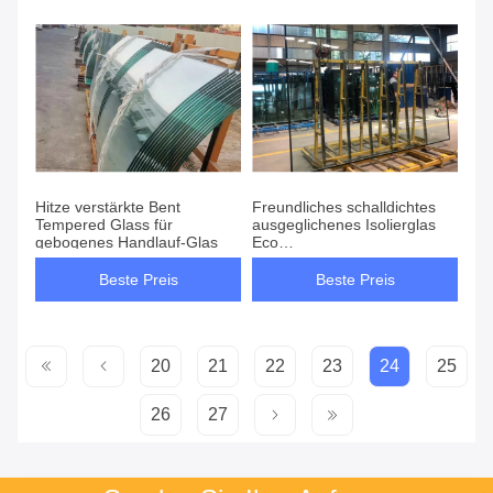
Hitze verstärkte Bent
Freundliches schalldichtes
Tempered Glass für
ausgeglichenes Isolierglas
gebogenes Handlauf-Glas
Eco
täfelt,/kundenspezifisches
ausgeglichenes Glas
Beste Preis
Beste Preis
20
21
22
23
24
25
26
27