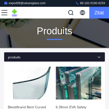
export08@valuesglass.com
86-182-0190-6259
Zitat
Produits
produits
Bleistiftrand Bent Curved
6.38mm EVA Safety