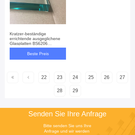
Kratzer-beständige
errichtende ausgeglichene
Glasplatten BS6206
Transculant
Beste Preis
22
23
24
25
26
27
28
29
Senden Sie Ihre Anfrage
Bitte senden Sie uns Ihre 
Anfrage und wir werden 