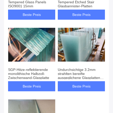
Tempered Glass Panels
Tempered Etched Stair
ISO9001 15mm
Glasbannister-Platten
Beste Preis
Beste Preis
SGP-Hitze-reflektierende
Undurchsichtige 3.2mm
monolithische Halbzoll-
strahlten bereifte
Zwischenwand-Glasplatte
ausgeglichene Glasplatten
sand
Beste Preis
Beste Preis