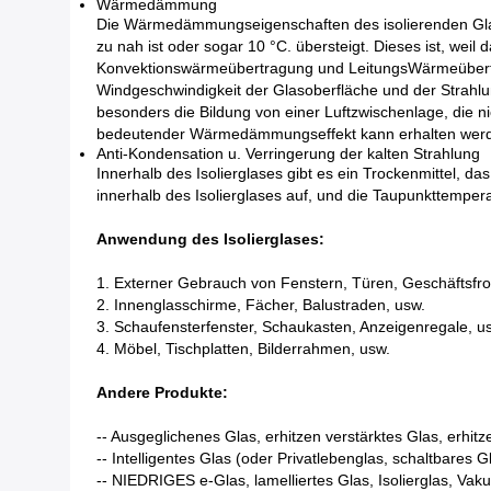
Wärmedämmung
Die Wärmedämmungseigenschaften des isolierenden Gla
zu nah ist oder sogar 10 °C. übersteigt. Dieses ist, we
Konvektionswärmeübertragung und LeitungsWärmeübertrag
Windgeschwindigkeit der Glasoberfläche und der Strahlu
besonders die Bildung von einer Luftzwischenlage, die n
bedeutender Wärmedämmungseffekt kann erhalten wer
Anti-Kondensation u. Verringerung der kalten Strahlung
Innerhalb des Isolierglases gibt es ein Trockenmittel, d
innerhalb des Isolierglases auf, und die Taupunkttemper
Anwendung des Isolierglases:
1. Externer Gebrauch von Fenstern, Türen, Geschäftsfro
2. Innenglasschirme, Fächer, Balustraden, usw.
3. Schaufensterfenster, Schaukasten, Anzeigenregale, u
4. Möbel, Tischplatten, Bilderrahmen, usw.
Andere Produkte:
-- Ausgeglichenes Glas, erhitzen verstärktes Glas, erhitz
-- Intelligentes Glas (oder Privatlebenglas, schaltbares 
-- NIEDRIGES e-Glas, lamelliertes Glas, Isolierglas, Vak