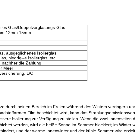
ohles Glas/Doppelverglasungs-Glas
mm 12mm 15mm
as, ausgeglichenes Isolierglas,
as, niedrig--e Isolierglas, etc.
 nachher die Zahlung
er Meer
versicherung, L/C
hitze durch seinen Bereich im Freien während des Winters verringern un
toffarmen Film beschichtet wird, kann das Strahlungsemissionsvermög
essere Isolierung zur Verfügung zu stellen. Wenn die zwei Innenseiten
chtet werden, wird die heiße Sonne im Sommer blockiert; im Winter wir
rhindert, und der warme Innenwinter und der kühle Sommer wird erzielt