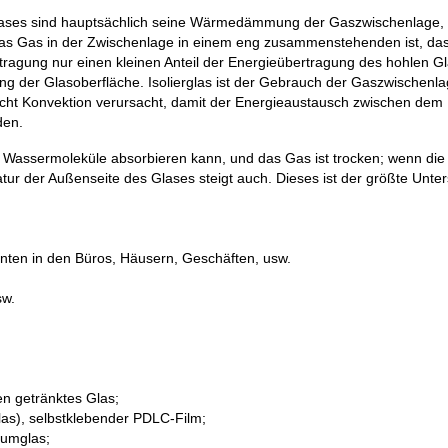
ses sind hauptsächlich seine Wärmedämmung der Gaszwischenlage, da
il das Gas in der Zwischenlage in einem eng zusammenstehenden ist, das
ung nur einen kleinen Anteil der Energieübertragung des hohlen Gla
ng der Glasoberfläche. Isolierglas ist der Gebrauch der Gaszwischen
icht Konvektion verursacht, damit der Energieaustausch zwischen dem 
den.
as Wassermoleküle absorbieren kann, und das Gas ist trocken; wenn die 
atur der Außenseite des Glases steigt auch. Dieses ist der größte Unte
nten in den Büros, Häusern, Geschäften, usw.
sw.
en getränktes Glas;
Glas), selbstklebender PDLC-Film;
uumglas;