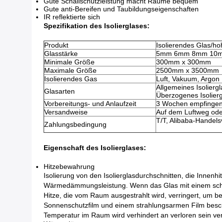
Gute Schallschutzleistung macht Räume bequem
Gute anti-Bereifen und Taubildungseigenschaften
IR reflektierte sich
Spezifikation des Isolierglases:
Produkt
Isolierendes Glas/h
Glasstärke
5mm 6mm 8mm 10
Minimale Größe
300mm x 300mm
Maximale Größe
2500mm x 3500mm
Isolierendes Gas
Luft, Vakuum, Argon
Allgemeines Isoliergl
Glasarten
Überzogenes Isoliergl
Vorbereitungs- und Anlaufzeit
3 Wochen empfingen
Versandweise
Auf dem Luftweg od
T/T, Alibaba-Handels
Zahlungsbedingung
Eigenschaft des Isolierglases:
Hitzebewahrung
Isolierung von den Isolierglasdurchschnitten, die Innen
Wärmedämmungsleistung. Wenn das Glas mit einem schads
Hitze, die vom Raum ausgestrahlt wird, verringert, um b
Sonnenschutzfilm und einem strahlungsarmen Film beschi
Temperatur im Raum wird verhindert an verloren sein ve