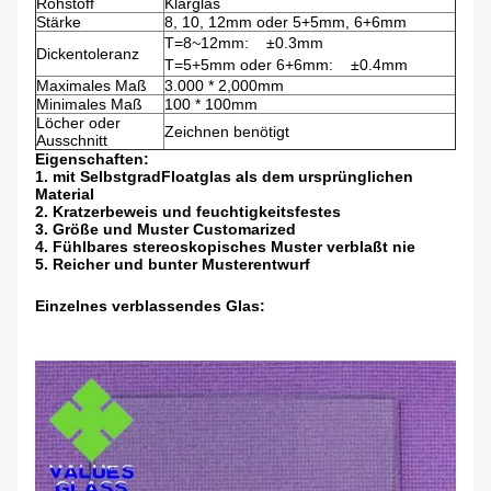
Rohstoff
Klarglas
Stärke
8, 10, 12mm oder 5+5mm, 6+6mm
T=8~12mm: ±0.3mm
Dickentoleranz
T=5+5mm oder 6+6mm: ±0.4mm
Maximales Maß
3.000 * 2,000mm
Minimales Maß
100 * 100mm
Löcher oder
Zeichnen benötigt
Ausschnitt
Eigenschaften:
1. mit SelbstgradFloatglas als dem ursprünglichen
Material
2. Kratzerbeweis und feuchtigkeitsfestes
3. Größe und Muster Customarized
4. Fühlbares stereoskopisches Muster verblaßt nie
5. Reicher und bunter Musterentwurf
Einzelnes verblassendes Glas: