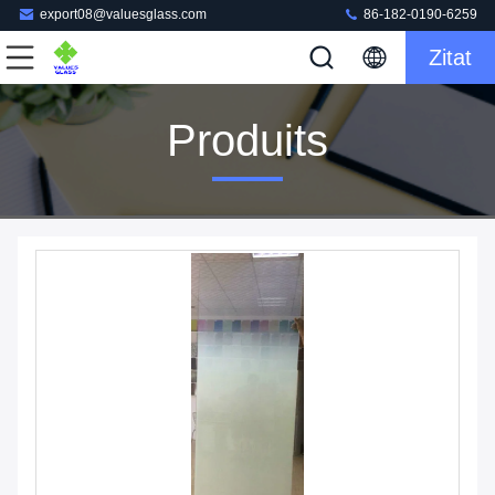
export08@valuesglass.com
86-182-0190-6259
Zitat
Produits