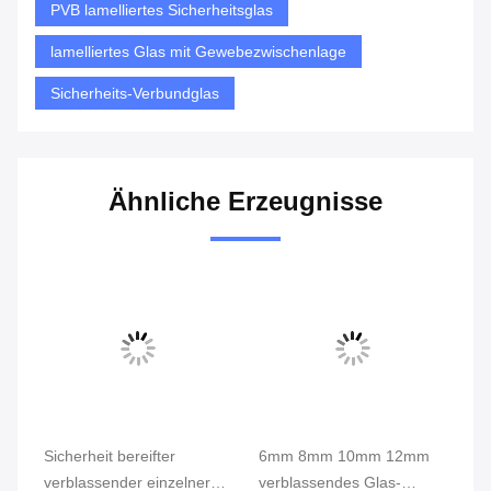
PVB lamelliertes Sicherheitsglas
lamelliertes Glas mit Gewebezwischenlage
Sicherheits-Verbundglas
Ähnliche Erzeugnisse
Sicherheit bereifter
6mm 8mm 10mm 12mm
Da
verblassender einzelner
verblassendes Glas-
ve