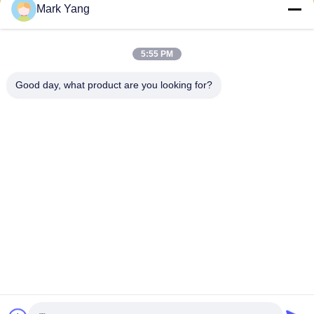
Mark Yang
Senden
5:55 PM
Good day, what product are you looking for?
SHANGHAI VALUES GLASS CO., LTD
export08@valuesglass.com
86-182-0190-6259
No.2, Weg 688, Nord-Jiangj
u Rd, Pujiang, Minhang, Sha
nghai, China
China Gute Qualität Platten des ausgeglichenen Glases Lieferant.
Urheberrecht © 2026 SHANGHAI VALUES GLASS CO., LTD Alle Rechte
vorbehalten.