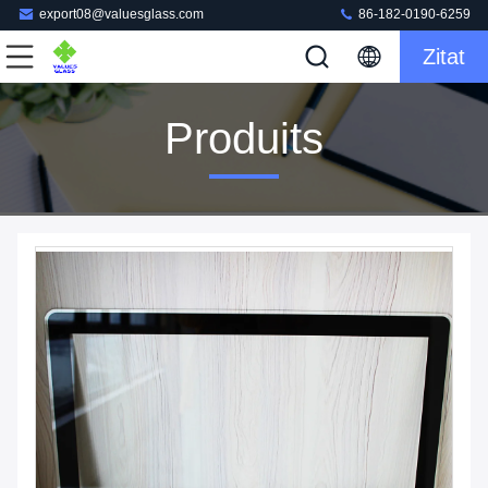
export08@valuesglass.com
86-182-0190-6259
Zitat
Produits