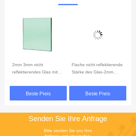
2mm 3mm nicht
Flache nicht reflektierende
Ex
reflektierendes Glas mit
Stärke des Glas-2mm
Be
Nano-Optik-
3mm für elektronische
be
0
mehrschichtiger Film-
Anzeige
re
Beste Preis
Beste Preis
Oberflächen-Beschichtung
Senden Sie Ihre Anfrage
Bitte senden Sie uns Ihre 
Anfrage und wir werden 