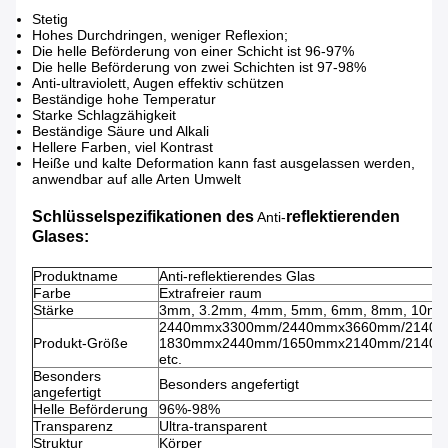
Stetig
Hohes Durchdringen, weniger Reflexion;
Die helle Beförderung von einer Schicht ist 96-97%
Die helle Beförderung von zwei Schichten ist 97-98%
Anti-ultraviolett, Augen effektiv schützen
Beständige hohe Temperatur
Starke Schlagzähigkeit
Beständige Säure und Alkali
Hellere Farben, viel Kontrast
Heiße und kalte Deformation kann fast ausgelassen werden,
anwendbar auf alle Arten Umwelt
Schlüsselspezifikationen
des
reflektierenden
Anti-
Glases
:
Produktname
Anti-reflektierendes Glas
Farbe
Extrafreier raum
Stärke
3mm, 3.2mm, 4mm, 5mm, 6mm, 8mm, 10m
2440mmx3300mm/2440mmx3660mm/2140
Produkt-Größe
1830mmx2440mm/1650mmx2140mm/2140
etc.
Besonders
Besonders angefertigt
angefertigt
Helle Beförderung
96%-98%
Transparenz
Ultra-transparent
Struktur
Körper