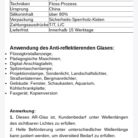
Techniken
Floss-Prozess
Ursprung
China
Silikoninhalt
über 80%
Verpackung
Sicherheits-Sperrholz-Kisten
Zahlungsausdrücke
T/T, L/C
Lieferfrist
Innerhalb 15 Werktage
Anwendung des Anti-reflektierenden Glases:
Flüssigkristallanzeige;
Pädagogische Maschinen;
Digital-Anschlagtafeln;
Spitzentaschenlampe;
Projektionslampe, Sondenlicht, Landschaftslichter,
Straßenlaternen, Bergmannlichter;
Gebäude: Fenster, Schaukasten, Aquarium,
Kühlschrankplatte;
Faxgerät; Kopienversion
Anmerkung:
1.
Dieses AR-Glas ist, Kundenbedarf unter Wellenlängen
des sichtbaren Lichtes zu erfüllen.
2. Helle Beförderung unter unterschiedlicher Wellenlänge
kann justiert werden, um diversitied Bedarf zu erfüllen.